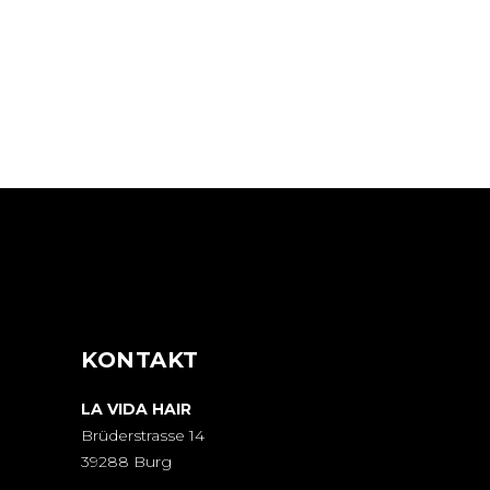
BOB
HAIR PRODUCTS
BANGS
COLORING
OMBRÉ
COLORING
KONTAKT
LA VIDA HAIR
Brüderstrasse 14
39288 Burg