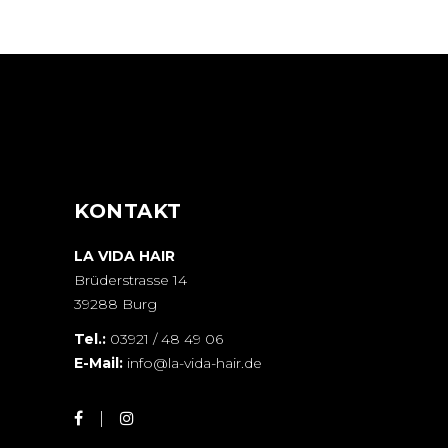
CURLS
HAIRSTYLE
KONTAKT
LA VIDA HAIR
Brüderstrasse 14
39288 Burg
Tel.:
03921 / 48 49 06
E-Mail:
info@la-vida-hair.de