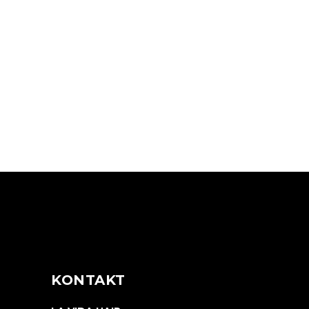
Assistent im Friseurhandwerk -
Rezeptionist/in
READ MORE
KONTAKT